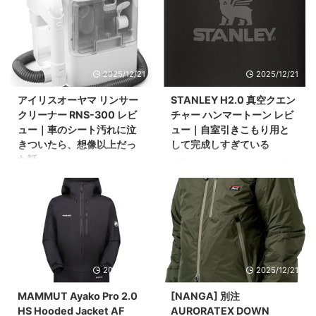
い リンク 最初に買ったのは ゴ
りたいだけの一般市民だ。 写
狙って買ったジャケットでは
16℃。 ダウンを着ると暑い。
クリア。 蛇口にアダプタを付
真①：汚れた浴槽のBefore写
ない。 本来は、春先の肌寒い
しかも通気性が低く、少し歩
けて使う、よくあるタイプの
真 （読者の共感を一気に掴
時期に羽織れる「ブリーズバ
いただけで蒸れて汗をかく。
浄水器だ。 ...
む） そ ...
リヤー トイ II ジャケット」を
「じゃあ何を着ればいいん
買うつもりだった。名前があ
だ？」 そう思っていたところ
まりにも似ていて、完全に勘
2025/12/21
2025/12/21
に、ちょうどよくハマったの
違いしたままブリーズバリヤ
がこのジャケットだった。 こ
アイリスオーヤマ リンサー
STANLEY H2.0 真空クエン
ー パフ ジャケットを購入。 届
のジャケットは“2役”を1枚でこ
いた瞬間、「あ、やらかした
クリーナー RNS-300 レビ
チャー ハンマートーン レビ
なす モンベルのクリマエア リ
な」と思った。季節は冬。求
バーシブル ジャケット Men’s
ュー｜車のシート汚れに泣
ュー｜自室引きこもり用と
めていたのは薄手のウィンド
は、 この2つを1枚にまとめ
きついたら、想像以上だっ
して完成しすぎている
シェル寄り。これは明らかに
た、かなり合理的なウェア
た話
水筒のレビューというと、ア
中綿入りのパフジャケット。
だ。 「リバーシブル」という
ウトドアだの持ち運びだのの
このリンサークリーナーは、
正直、頭をよぎったのは返
言葉が目立つが、本質はそこ
話になりがちだが、自分の使
車のシートを洗うために購入
品。ただ、ミレーのジャケッ
ではない。 “暖かいのに蒸れな
い方はまったく違う。 一年
した。 前々から存在は知って
トは着心地がいいのを知 ...
い”この一点を本気で突き詰め
中、自室に置きっぱなし。水
いた。気にはなっていた。 た
た ...
やお茶を入れて、一日中ちび
だ、結構いい値段がする。
ちび飲み続ける。 それだけ
「まぁ今じゃなくていいか」
だ。 喉が渇いても立ち上がり
と、ずっと先送りにしてき
たくない性分 自分は、 そうい
2025/12/21
2025/12/21
た。 作業服で毎日運転した結
うタイプだ。 結果、水分摂取
果 仕事柄、作業服で毎日車を
MAMMUT Ayako Pro 2.0
[NANGA] 別注
量が減る。これは体に良くな
運転している。 当然、運転席
い。 とはいえ、 このわがまま
HS Hooded Jacket AF
AURORATEX DOWN
だけが集中的に汚れる。最初