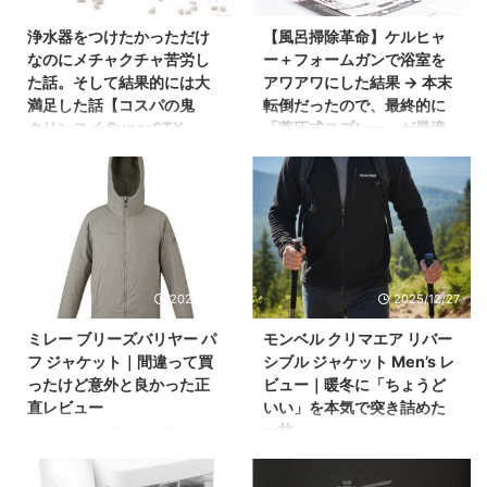
浄水器をつけたかっただけ
【風呂掃除革命】ケルヒャ
なのにメチャクチャ苦労し
ー＋フォームガンで浴室を
た話。そして結果的には大
アワアワにした結果 → 本末
満足した話【コスパの鬼
転倒だったので、最終的に
クリンスイ SuperSTX
「蓄圧式スプレー」が最適
SSX880-NV】
解だった話
浄水器をつけたい―― ただそ
風呂場の汚れは人生のストレ
れだけの、人生の満足度が1％
ス値を確実に上げてくる 風呂
上がるかどうかの小さな願望
場が汚いと、なんかもう全て
だった。 別に俺は健康オタク
のやる気が削がれる。 カビ、
でもないし、 「水は絶対に浄
ぬめり、排水口の黒いアレ。
水じゃないと無理！」みたい
視界に入るだけでテンション
2026/2/8
2025/12/27
な強いこだわりもない。 た
が3割下がるし、 「今日もこれ
だ、毎日飲む水がちょっと良
を掃除するのか…」という気持
ミレー ブリーズバリヤー パ
モンベル クリマエア リバー
くなれば嬉しいよな、 その程
ちが胸にのしかかる。 しかも
フ ジャケット｜間違って買
シブル ジャケット Men’s レ
度の軽い気持ちだった。 で
風呂掃除って、やる前の“気合
ったけど意外と良かった正
ビュー｜暖冬に「ちょうど
も、この“たったそれだけ”の願
いチャージ”が一番しんどい。
望が、 後にあれほどの迷走を
腰を曲げてスポンジでこすり
直レビュー
いい」を本気で突き詰めた
生むとは、俺はまだ知らなか
続けるあの姿勢、 あれはもう
一枚
※ぶっちゃけ間違って買ったけ
った。 俺の家の蛇口、まさか
修行の一種だと思う。 僕は修
ど、結果的に手放さなかった
今年の冬、正直おかしい。 12
の“特殊形状”で浄水器が付かな
行僧じゃない。 ただ風呂に入
話 最初に言っておく。これは
月に入っても日中は 10〜