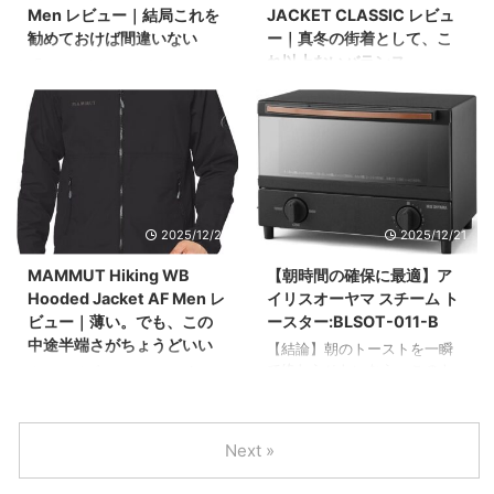
を全部満たす水入れは、なか
は気にならなかったが、 が、
Men レビュー｜結局これを
JACKET CLASSIC レビュ
なか無かった。 面倒くさがり
だんだん目に見えるレベルに
勧めておけば間違いない
ー｜真冬の街着として、こ
の要求をすべて満たしたのが
なってきた。 座布団を敷いて
れ以上ないバランス
「マムートのハードシェルで
コイツ そこで使い始めたのが
みた。洗剤でゴシゴシ擦って
何がいい？」 こう聞かれた
ダウンジャケットは毎年進化
STANLEY H2.0 真空クエンチ
みた。 結果？何も変わらない
ら、おそらくほぼ全員がアヤ
している。フィルパワー競
ャー ハンマートーン。 正直、
どころか、余計汚く見える。
コプロを挙げると思う。 それ
争、軽量化、テクニカル素
最初は「流 ...
ここまで来たら、もう逃げら
くらい、マムートユーザーか
材。 ただ、その流れを少し冷
れない 正直、こういうクリー
らの信頼が厚いマストバイハ
静に見てみると、「本当にそ
...
ードシェルそれがこの Ayako
こまで必要か？」と思う瞬間
Pro 2.0 だ。 見た目がいいと
もある。 このNANGA 別注
か、ゴアテックスだからと
2025/12/21
2025/12/21
AURORATEX DOWN JACKET
か、そういう話はいくらでも
CLASSICは、そんな過剰な方
MAMMUT Hiking WB
【朝時間の確保に最適】ア
できる。 この記事ではそこで
向には行かない。 必要な性能
はなく、 このあたりを、街着
Hooded Jacket AF Men レ
イリスオーヤマ スチーム ト
を、必要なだけ。結果とし
メインの視点で書いていく。
て、真冬の街着として非常に
ビュー｜薄い。でも、この
ースター:BLSOT-011-B
ハードシェルの中では「完成
完成度が高いダウンだった。
中途半端さがちょうどいい
【結論】朝のトーストを一瞬
形」に近いデザイン まず見た
ロゴは今もいい。でも、旧ロ
で終わらせたいなら、このト
ウィンドブレーカーというジ
目。正直、言い出したらきり
ゴが刺さる人もいる ナンガの
ースターでいい 朝の準備を少
ャンルは、正直どれも似たり
がない。 特に印象的なのが、
現行ロゴも普通にカッコい
しでも短縮したいなら、トー
寄ったりに見える。軽い、薄
ちゃんと「道具」として作ら
い。ただ、個人的には旧ロゴ
スターは火力重視が正解。 こ
い、風を防ぐ。各社そこはち
れているのが ...
の方が好みだ。 少し無骨で、
Next »
のトースターは 1000W。食パ
ゃんと押さえてくる。 その中
道具感があ ...
ンが数分で焼ける。本当に速
で、このMAMMUT（マムー