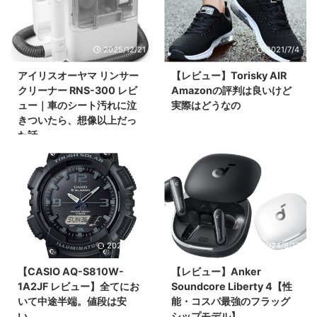
2025/12/21
2021/7/4
アイリスオーヤマ リンサー
【レビュー】Torisky AIR
クリーナー RNS-300 レビ
Amazonの評判は良いけど
ュー｜車のシート汚れに泣
実際はどうなの
きついたら、想像以上だっ
た話
2024/8/18
2024/8/17
【CASIO AQ-S810W-
【レビュー】Anker
1A2JF レビュー】全てにお
Soundcore Liberty 4【性
いて中途半端。値段は安
能・コスパ最強のフラッグ
い。
シップモデル】