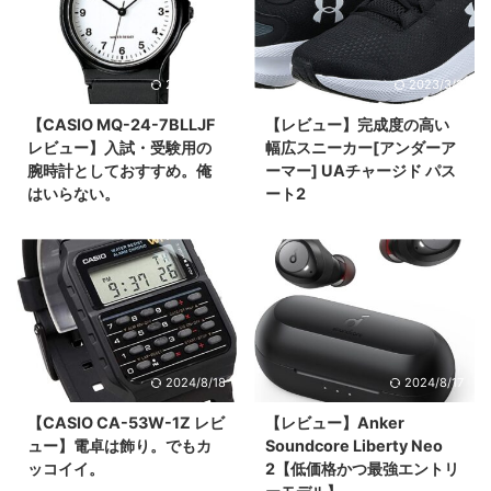
2024/8/18
2023/3/2
【CASIO MQ-24-7BLLJF
【レビュー】完成度の高い
レビュー】入試・受験用の
幅広スニーカー[アンダーア
腕時計としておすすめ。俺
ーマー] UAチャージド パス
はいらない。
ート2
2024/8/18
2024/8/17
【CASIO CA-53W-1Z レビ
【レビュー】Anker
ュー】電卓は飾り。でもカ
Soundcore Liberty Neo
ッコイイ。
2【低価格かつ最強エントリ