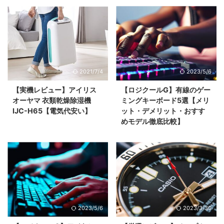
2021/7/4
2023/5/6
【実機レビュー】アイリス
【ロジクールG】有線のゲー
オーヤマ 衣類乾燥除湿機
ミングキーボード5選【メリ
IJC-H65【電気代安い】
ット・デメリット・おすす
めモデル徹底比較】
2023/5/6
2023/3/30