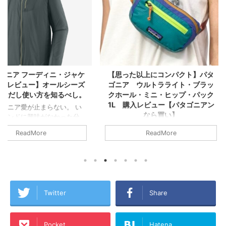
ィニ・ジャケ
【思った以上にコンパクト】パタ
【レビュー】A
オールシーズ
ゴニア ウルトラライト・ブラッ
Liberty 
を知るべし。
クホール・ミニ・ヒップ・パック
1L 購入レビュー【パタゴニアン
らない。 い
Anker Sound
なら買い】
なかった分、
はAnker S
ている気がす
も、特に音
普段使っているミニショルダーバッグ
ReadMore
くっていたら
搭載されてい
に飽きてきたので、画像検索でテキト
うに努力をし
～3万が相場
ーに「ボディバッグ 小さめ」で検
これだけは」
半という驚
索。たまたま見た画像に一目ぼれし、
ア フーディ
。 Anker 
ほぼ衝動買いで買ってしまった。 そ
、マジで買っ
ジション的
れが今回紹介するパタゴニア ウルト
た。その理由
質・最高コ
ラライト・ブラックホール・ミニ・ヒ
Twitter
Share
 なんかの参
ワイヤレスイ
ップ・パック 1Lだ。 ちょうどよさそ
論】マジでオ
よう。 当記
うなサイズ感とヘンテコなカラーリン
シェルジャケ
れている商
グに完全にやられてしまった。パタゴ
ケットは薄
りやすく整
ニアの割にそこまで価格も高くないし
Pocket
Hatena