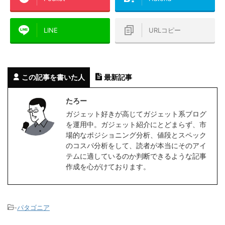
な防風性能を
りの商品 ...
手に入りやすい。 せっかく購入した
ルシーズン使
のでレビューしてみる。今回はたまた
ま一目ぼれで衝動買いしたが、もとよ
LINE
URLコピー
り自分はパタゴニアブランドは結構
...
この記事を書いた人
最新記事
たろー
ガジェット好きが高じてガジェット系ブログ
を運用中。ガジェット紹介にとどまらず、市
場的なポジショニング分析、値段とスペック
のコスパ分析をして、読者が本当にそのアイ
テムに適しているのか判断できるような記事
作成を心がけております。
-
パタゴニア