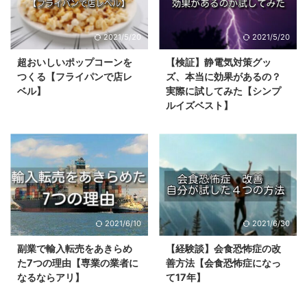
2021/5/20
2021/5/20
超おいしいポップコーンを
【検証】静電気対策グッ
つくる【フライパンで店レ
ズ、本当に効果があるの？
ベル】
実際に試してみた【シンプ
ルイズベスト】
2021/6/10
2021/6/30
副業で輸入転売をあきらめ
【経験談】会食恐怖症の改
た7つの理由【専業の業者に
善方法【会食恐怖症になっ
なるならアリ】
て17年】