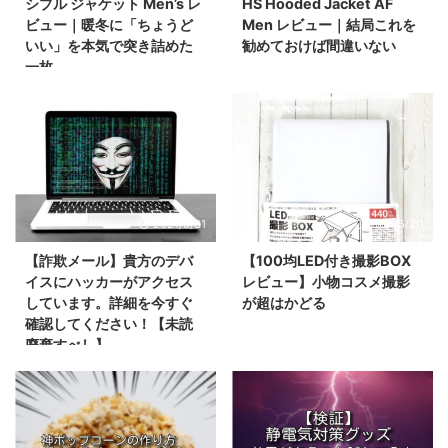
シブル ジャケット Men’s レ
HS Hooded Jacket AF
ビュー｜暖冬に「ちょうど
Men レビュー｜結局これを
いい」を本気で突き詰めた
勧めておけば間違いない
一枚
2021/5/31
2021/5/20
【詐欺メール】貴方のデバ
【100均LED付き撮影BOX
イスにハッカーがアクセス
レビュー】小物コスメ撮影
しています。詳細を今すぐ
が超はかどる
確認してください！【未読
廃棄すべし】